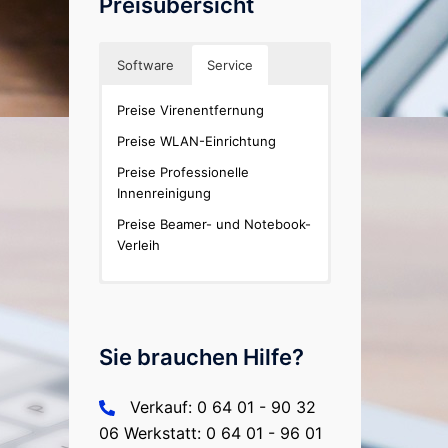
Preisübersicht
Software
Service
Miet-Preisliste büro+/ERP-
Preise Virenentfernung
complete
Preise WLAN-Einrichtung
Preisliste büro+/ERP-complete
Preise Professionelle
Innenreinigung
Preise Beamer- und Notebook-
Verleih
Sie brauchen Hilfe?
Verkauf: 0 64 01 - 90 32
06 Werkstatt: 0 64 01 - 96 01