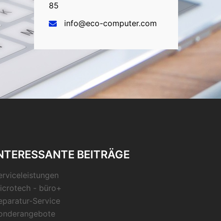
85
info@eco-computer.com
NTERESSANTE BEITRÄGE
erviceleistungen
icrotech - büro+
eparatur-Service
onderangebote