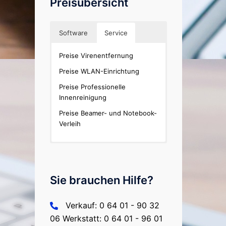
Preisübersicht
Software
Service
Miet-Preisliste büro+/ERP-
Preise Virenentfernung
complete
Preise WLAN-Einrichtung
Preisliste büro+/ERP-complete
Preise Professionelle
Innenreinigung
Preise Beamer- und Notebook-
Verleih
Sie brauchen Hilfe?
Verkauf: 0 64 01 - 90 32
06 Werkstatt: 0 64 01 - 96 01