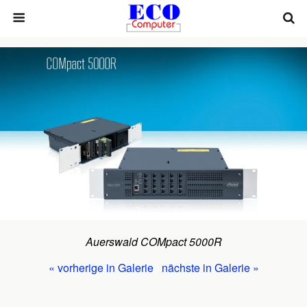
Auerswald COMpact 5000R
« vorherige in Galerie
nächste in Galerie »