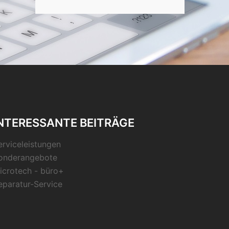
NTERESSANTE BEITRÄGE
erviceleistungen
onderangebote
icrotech - büro+
eparatur-Service