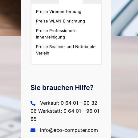
Miet-Preisliste büro+/ERP-
Preise Virenentfernung
complete
Preise WLAN-Einrichtung
Preisliste büro+/ERP-complete
Preise Professionelle
Innenreinigung
Preise Beamer- und Notebook-
Verleih
Sie brauchen Hilfe?
Verkauf: 0 64 01 - 90 32
06 Werkstatt: 0 64 01 - 96 01
85
info@eco-computer.com